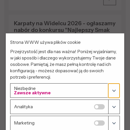
Karpaty na Widelcu 2026 - ogłaszamy
nabór do konkursu "Najlepszy Smak
Regionu 2026"
Strona WWW używa plików cookie
22.07.2026
Przejrzystość jest dla nas ważna! Poniżej wyjaśniamy,
w jaki sposób i dlaczego wykorzystujemy Twoje dane
Ogłaszamy nabór do konkursu "Najlepszy Smak
osobowe. Pamiętaj, że masz pełną kontrolę nad ich
Regionu 2026"
konfiguracją - możesz dopasować ją do swoich
potrzeb i preferencji.
Niezbędne
Zawsze aktywne
Karpaty na widelcu 2026 - nabór
Analityka
wystawców na Jarmark
20.07.2026
Marketing
Nabór wystawców na Jarmark 2026